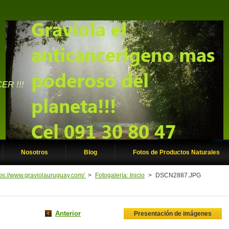
ER !!!
Nosotros
Blog
Fotos de Productos Naturales
tps://www.graviolauruguay.com/
>
Fotogalería: Inicio
>
DSCN2887.JPG
Anterior
Presentación de imágenes