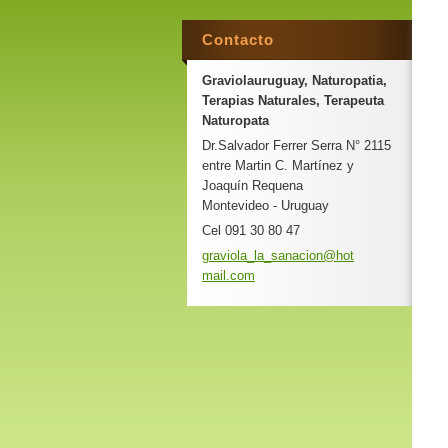
Contacto
Graviolauruguay, Naturopatia,
Terapias Naturales, Terapeuta
Naturopata
Dr.Salvador Ferrer Serra N° 2115
entre Martin C. Martínez y
Joaquín Requena
Montevideo - Uruguay
Cel 091 30 80 47
graviola
_la_sana
cion@hot
mail.com