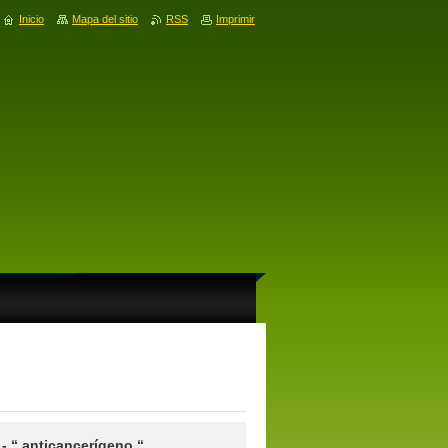
Inicio
Mapa del sitio
RSS
Imprimir
- “ anticancerígeno “