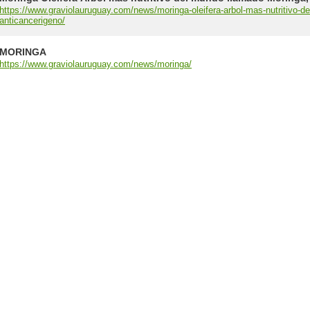
https://www.graviolauruguay.com/news/moringa-oleifera-arbol-mas-nutritivo-d
anticancerigeno/
MORINGA
https://www.graviolauruguay.com/news/moringa/