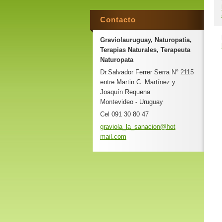
Contacto
Graviolauruguay, Naturopatia,
Terapias Naturales, Terapeuta
Naturopata
Dr.Salvador Ferrer Serra N° 2115
entre Martin C. Martínez y
Joaquín Requena
Montevideo - Uruguay
Cel 091 30 80 47
graviola
_la_sana
cion@hot
mail.com