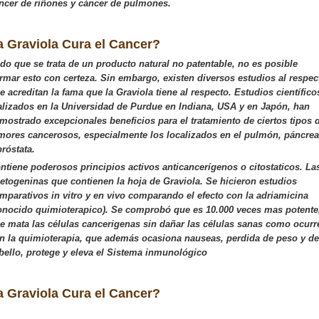
ncer de riñones y cáncer de pulmones.
a Graviola Cura el Cancer?
do que se trata de un producto natural no patentable, no es posible
irmar esto con certeza. Sin embargo, existen diversos estudios al respec
e acreditan la fama que la Graviola tiene al respecto. Estudios científico
alizados en la Universidad de Purdue en Indiana, USA y en Japón, han
mostrado excepcionales beneficios para el tratamiento de ciertos tipos 
mores cancerosos, especialmente los localizados en el pulmón, páncre
próstata.
ntiene poderosos principios activos anticancerígenos o citostaticos. La
etogeninas que contienen la hoja de Graviola. Se hicieron estudios
mparativos in vitro y en vivo comparando el efecto con la adriamicina
onocido quimioterapico). Se comprobó que es 10.000 veces mas potente
e mata las células cancerigenas sin dañar las células sanas como ocurr
n la quimioterapia, que además ocasiona nauseas, perdida de peso y de
bello, protege y eleva el Sistema inmunológico
a Graviola Cura el Cancer?