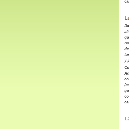
cá
L
Da
af
qu
re
de
tu
y 
Co
Ac
co
(c
qu
co
ca
L