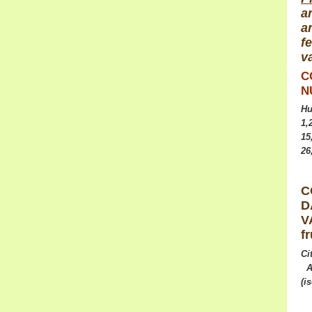
a
a
f
v
C
N
H
1
1
2
C
D
V
fr
Ci
A
(i