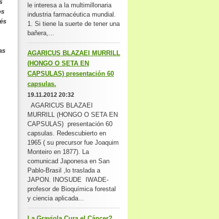
s
le interesa a la multimillonaria
os
industria farmacéutica mundial.
ués
1. Si tiene la suerte de tener una
bañera,...
as
AGARICUS BLAZAEI MURRILL
(HONGO O SETA EN
CAPSULAS) presentación 60
capsulas.
19.11.2012 20:32
AGARICUS BLAZAEI
MURRILL (HONGO O SETA EN
CAPSULAS) presentación 60
capsulas. Redescubierto en
1965 ( su precursor fue Joaquim
Monteiro en 1877). La
comunicad Japonesa en San
Pablo-Brasil ,lo traslada a
JAPON. INOSUDE IWADE-
profesor de Bioquímica forestal
y ciencia aplicada...
La Graviola Cura el Cáncer?