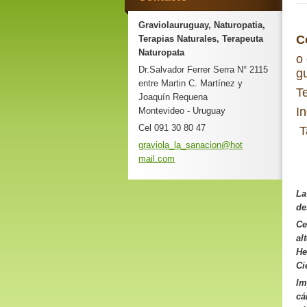
Graviolauruguay, Naturopatia,
C
Terapias Naturales, Terapeuta
Naturopata
o
Dr.Salvador Ferrer Serra N° 2115
g
entre Martin C. Martínez y
T
Joaquín Requena
I
Montevideo - Uruguay
Cel 091 30 80 47
T
graviola
_la_sana
cion@hot
mail.com
La
de
Ce
al
He
Ci
Im
cá