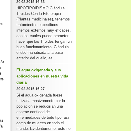
20.02.2015 16:33
HIPOTIROIDISMO Glándula
Tiroides Con la Fitoterapia
(Plantas medicinales), tenemos
os
tratamientos específicos
internos externos muy eficaces,
con los cuales puedo prometer
hacer que las Tiroides tengan un
buen funcionamiento. Glándula
endocrina situada a la base
anterior del cuello, es...
 la
a
El agua oxigenada y sus
s
aplicaciones en nuestra vida
te
diaria
20.02.2015 16:27
Si el agua oxigenada fuese
utilizada masivamente por la
población se reducirían una
enorme cantidad de
enfermedades de todo tipo, así
as
como de muertes en todo el
la
mundo. Evidentemente, esto no