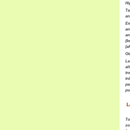
Hi
Ta
an
En
an
an
(b
(a
Ot
La
al
tr
tr
pa
pu
L
To
zo