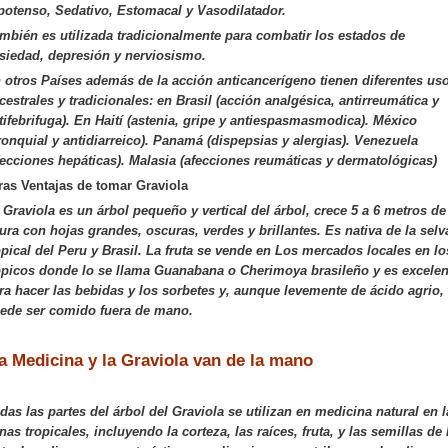
potenso, Sedativo, Estomacal y Vasodilatador.
mbién es utilizada tradicionalmente para combatir los estados de
siedad, depresión y nerviosismo.
 otros Países además de la acción anticancerígeno tienen diferentes us
cestrales y tradicionales: en Brasil (acción analgésica, antirreumática y
tifebrifuga). En Haití (astenia, gripe y antiespasmasmodica). México
ronquial y antidiarreico). Panamá (dispepsias y alergias). Venezuela
fecciones hepáticas). Malasia (afecciones reumáticas y dermatológicas)
ras Ventajas de tomar Graviola
 Graviola es un árbol pequeño y vertical del árbol, crece 5 a 6 metros de
tura con hojas grandes, oscuras, verdes y brillantes. Es nativa de la selv
opical del Peru y Brasil. La fruta se vende en Los mercados locales en lo
ópicos donde lo se llama Guanabana o Cherimoya brasileño y es excelen
ra hacer las bebidas y los sorbetes y, aunque levemente de ácido agrio,
ede ser comido fuera de mano.
a Medicina y la Graviola van de la mano
das las partes del árbol del Graviola se utilizan en medicina natural en l
nas tropicales, incluyendo la corteza, las raíces, fruta, y las semillas de 