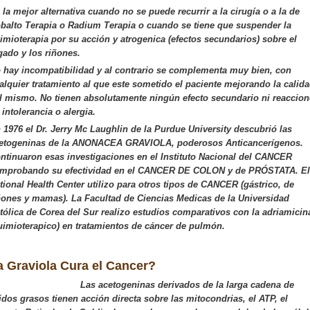
 la mejor alternativa cuando no se puede recurrir a la cirugía o a la de
balto Terapia o Radium Terapia o cuando se tiene que suspender la
imioterapia por su acción y atrogenica (efectos secundarios) sobre el
gado y los riñones.
 hay incompatibilidad y al contrario se complementa muy bien, con
alquier tratamiento al que este sometido el paciente mejorando la calid
l mismo. No tienen absolutamente ningún efecto secundario ni reaccion
 intolerancia o alergia.
 1976 el Dr. Jerry Mc Laughlin de la Purdue University descubrió las
etogeninas de la ANONACEA GRAVIOLA, poderosos Anticancerígenos.
ntinuaron esas investigaciones en el Instituto Nacional del CANCER
mprobando su efectividad en el CANCER DE COLON y de PRÓSTATA. El
tional Health Center utilizo para otros tipos de CANCER (gástrico, de
ñones y mamas). La Facultad de Ciencias Medicas de la Universidad
tólica de Corea del Sur realizo estudios comparativos con la adriamicin
uimioterapico) en tratamientos de cáncer de pulmón.
a Graviola Cura el Cancer?
Las acetogeninas derivados de la larga cadena de
idos grasos tienen acción directa sobre las mitocondrias, el ATP, el