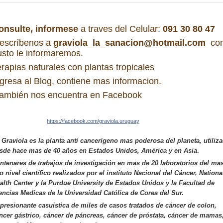
onsulte, informese
a traves del Celular:
091 30 80 47
 escríbenos a
graviola_la_sanacion@hotmail.com
co
usto le informaremos.
erapias naturales con plantas tropicales
ngresa al Blog, contiene mas informacion.
ambién nos encuentra en Facebook
https://facebook.com/
graviola.uruguay
 Graviola es la planta anti cancerígeno mas poderosa del planeta, utiliz
sde hace mas de 40 años en Estados Unidos, América y en Asia
.
ntenares de trabajos de investigación en mas de 20 laboratorios del ma
to nivel científico realizados por el instituto Nacional del Cáncer, Nationa
alth Center y la Purdue University de Estados Unidos y la Facultad de
encias Medicas de la Universidad Católica de Corea del Sur.
presionante casuística de miles de casos tratados de cáncer de colon,
ncer gástrico, cáncer de páncreas, cáncer de próstata, cáncer de mamas