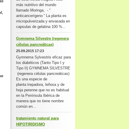
as
más nutritivo del mundo
llamado Moringa, - “
l,
anticancerígeno “ La planta es
micropulverizada y envasada en
capsulas de gelatina 100 %...
Gymnema Silvestre (regenera
células pancreáticas)
25.09.2015 17:23
Gymnema Sylvestris eficaz para
los diabéticos (Tanto Tipo I y
Tipo II) GYMNEMA SILVESTRE
(regenera células pancreáticas)
ue
Es una especie de
planta trepadora, leñosa y de
hoja perenne que no es habitual
en la Península Ibérica de
manera que no tiene nombre
común en...
tratamiento natural para
HIPOTIRIDISMO