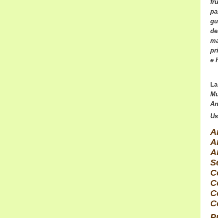
fr
pa
gu
de
ma
pr
e 
La
Mu
An
Us
A
A
A
S
C
C
C
C
P