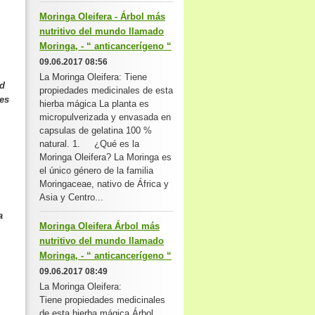
Moringa Oleifera - Árbol más
nutritivo del mundo llamado
Moringa, - “ anticancerígeno “
09.06.2017 08:56
La Moringa Oleifera: Tiene
ad
propiedades medicinales de esta
es
hierba mágica La planta es
micropulverizada y envasada en
capsulas de gelatina 100 %
natural. 1. ¿Qué es la
Moringa Oleifera? La Moringa es
el único género de la familia
Moringaceae, nativo de África y
Asia y Centro...
a
Moringa Oleifera Árbol más
nutritivo del mundo llamado
Moringa, - “ anticancerígeno “
09.06.2017 08:49
La Moringa Oleifera:
Tiene propiedades medicinales
de esta hierba mágica Árbol