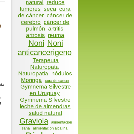
natural
reduce
tumores
seca
cura
de cáncer
cáncer de
cerebro
cáncer de
n
pulmón
artritis
artrosis
reuma
Noni
Noni
anticancerigeno
Terapeuta
Naturopata
Naturopatia
nódulos
Moringa
cura de cancer
ada
Gymnema Silvestre
en Uruguay
s
Gymnema Silvestre
l
leche de almendras
salud natural
Graviola
alimentacion
sana
alimentacion alcalina
,