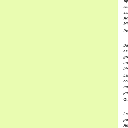
Ap
ca
sa
Ác
Mi
Pr
Da
es
gr
me
pr
La
co
me
pr
Ot
La
pu
An