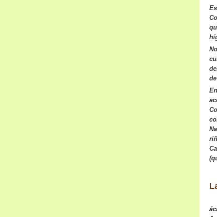
Es
Co
qu
hí
No
cu
de
de
En
ac
Co
co
Na
ri
Ca
(q
L
ác