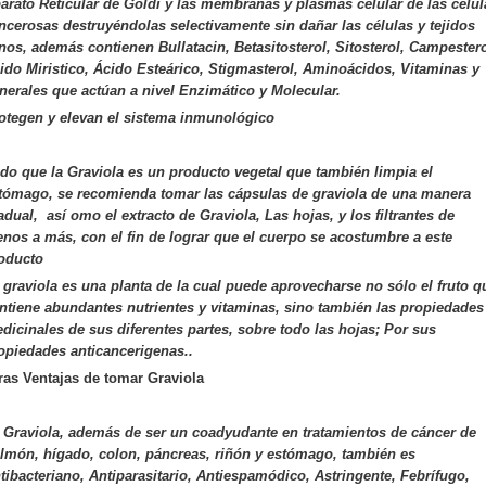
arato Reticular de Goldi y las membranas y plasmas celular de las célul
ncerosas destruyéndolas selectivamente sin dañar las células y tejidos
nos, además contienen Bullatacin, Betasitosterol, Sitosterol, Campestero
ido Miristico, Ácido Esteárico, Stigmasterol, Aminoácidos, Vitaminas y
nerales que actúan a nivel Enzimático y Molecular.
otegen y elevan el sistema inmunológico
do que la Graviola es un producto vegetal que también limpia el
tómago, se recomienda tomar las cápsulas de graviola de una manera
adual,
así omo el extracto de Graviola, Las hojas, y los filtrantes de
nos a más, con el fin de lograr que el cuerpo se acostumbre a este
oducto
 graviola es una planta de la cual puede aprovecharse no sólo el fruto q
ntiene abundantes nutrientes y vitaminas, sino también las propiedades
dicinales de sus diferentes partes, sobre todo las hojas; Por sus
opiedades anticancerigenas..
ras Ventajas de tomar Graviola
 Graviola, además de ser un coadyudante en tratamientos de cáncer de
lmón, hígado, colon, páncreas, riñón y estómago, también es
tibacteriano, Antiparasitario, Antiespamódico, Astringente, Febrífugo,