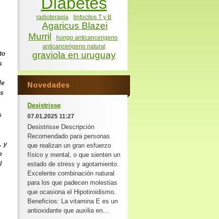
Diabetes
radioterapia
linfocitos T y B
Agaricus Blazei
Murril
hongo anticancerigeno
anticancerigeno natural
to
graviola en uruguay
s
de
Novedades
as
Desistrisse
s
07.01.2025 11:27
Desistrisse Descripción
Recomendado para personas
, y
que realizan un gran esfuerzo
e
físico y mental, o que sienten un
l
estado de stress y agotamiento.
Excelente combinación natural
para los que padecen molestias
que ocasiona el Hipotiroidismo.
Beneficios: La vitamina E es un
antioxidante que auxilia en...