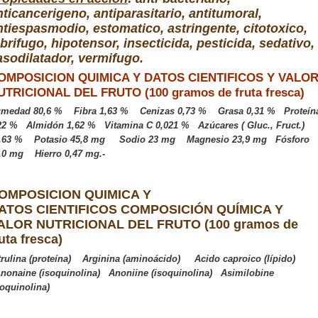
nticancerigeno, antiparasitario, antitumoral,
ntiespasmodio, estomatico, astringente, citotoxico,
ebrifugo, hipotensor, insecticida, pesticida, sedativo,
asodilatador, vermifugo.
OMPOSICION QUIMICA Y DATOS CIENTIFICOS
Y VALO
UTRICIONAL DEL FRUTO (100 gramos de fruta fresca)
umedad 80,6 %
Fibra 1,63 %
Cenizas 0,73 %
Grasa 0,31 %
Proteín
,22 %
Almidón 1,62 %
Vitamina C 0,021 %
Azúcares ( Gluc., Fruct.)
5,63 %
Potasio 45,8 mg
Sodio 23 mg
Magnesio 23,9 mg
Fósforo
6,0 mg
Hierro 0,47 mg.-
OMPOSICION QUIMICA Y
ATOS
C
IENTIFICOS
COMPOSICIÓN QUÍMICA Y
ALOR NUTRICIONAL DEL FRUTO (100 gramos de
uta fresca)
trulina (proteína)
Arginina (aminoácido)
Acido caproico (lípido)
nonaine (isoquinolina)
Anoniine (isoquinolina)
Asimilobine
soquinolina)