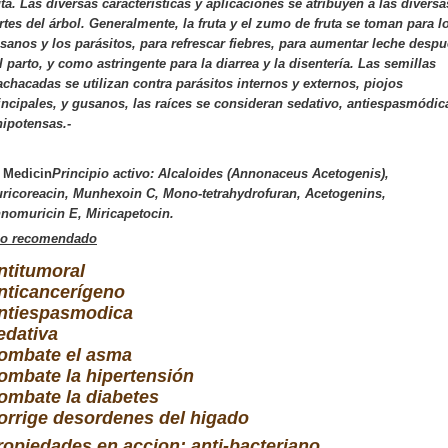
uta. Las diversas características y aplicaciones se atribuyen a las diversa
rtes del árbol. Generalmente, la fruta y el zumo de fruta se toman para l
sanos y los parásitos, para refrescar fiebres, para aumentar leche desp
l parto, y como astringente para la diarrea y la disentería. Las semillas
chacadas se utilizan contra parásitos internos y externos, piojos
incipales, y gusanos, las raíces se consideran sedativo, antiespasmódic
hipotensas.-
 Medicin
Principio activo: Alcaloides (Annonaceus Acetogenis),
ricoreacin, Munhexoin C, Mono-tetrahydrofuran, Acetogenins,
nomuricin E, Miricapetocin.
o recomendado
ntitumoral
nticancerígeno
ntiespasmodica
edativa
ombate el asma
ombate la hipertensión
ombate la diabetes
orrige desordenes del higado
ropiedades en accion
: anti-bacteriano,